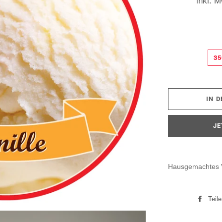
inkl. 
3
IN 
JE
Hausgemachtes Va
Teil