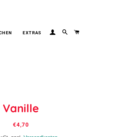
EINLOGGEN
SUCHE
WARENKORB
CHEN
EXTRAS
Vanille
Normaler
Sonderpreis
€4,70
Preis