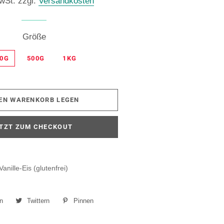
MwSt. zzgl.
Versandkosten
Größe
50G
500G
1KG
DEN WARENKORB LEGEN
TZT ZUM CHECKOUT
nille-Eis (glutenfrei)
en
Auf
Twittern
Auf
Pinnen
Auf
Facebook
Twitter
Pinterest